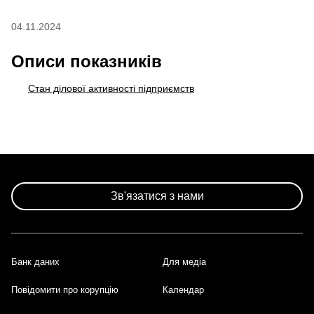
04.11.2024
Описи показників
Стан ділової активності підприємств
Зв'язатися з нами
Банк даних
Для медіа
Footer
Повідомити про корупцію
Календар