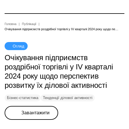
Перейти
до
основного
вмісту
Рядок
Головна
Публікації
Очікування підприємств роздрібної торгівлі у ІV кварталі 2024 року щодо перспектив розвитку їх ділової активності
навіґації
Огляд
Очікування підприємств
роздрібної торгівлі у ІV кварталі
2024 року щодо перспектив
розвитку їх ділової активності
Бізнес-статистика
Тенденції ділової активності
Завантажити