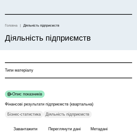
Перейти
до
основного
вмісту
Головна
Діяльність підприємств
Рядок
Діяльність підприємств
навіґації
Типи матеріалу
Опис показників
Фінансові результати підприємств
(квартальна)
Бізнес-статистика
Діяльність підприємств
Завантажити
Переглянути дані
Метадані