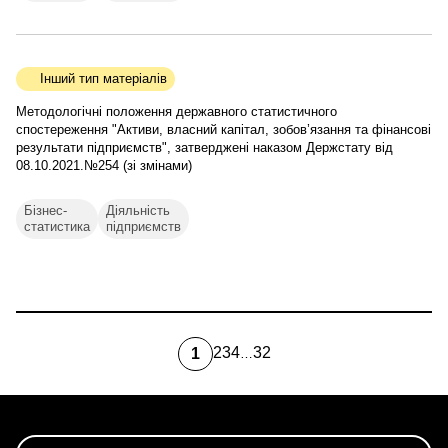
Інший тип матеріалів
Методологічні положення державного статистичного
спостереження "Активи, власний капітал, зобов’язання та фінансові
результати підприємств", затверджені наказом Держстату від
08.10.2021.№254 (зі змінами)
Бізнес-
Діяльність
статистика
підприємств
2
3
4
32
1
…
Page
Page
Page
Остання
Поточна
сторінка
сторінка
Розбивка
на