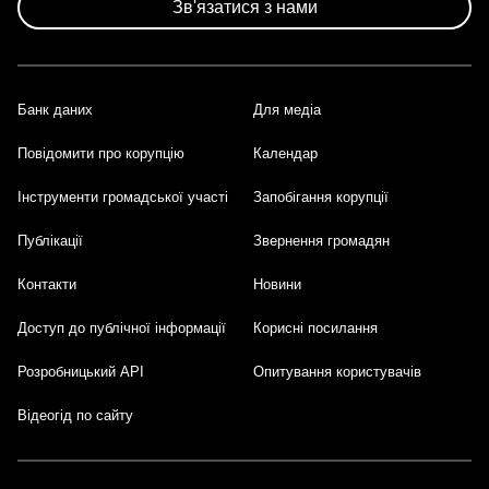
сторінки
Зв'язатися з нами
Банк даних
Для медіа
Footer
Повідомити про корупцію
Календар
Інструменти громадської участі
Запобігання корупції
Публікації
Звернення громадян
Контакти
Новини
Доступ до публічної інформації
Корисні посилання
Розробницький API
Опитування користувачів
Відеогід по сайту