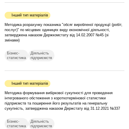
Інший тип матеріалів
Методика розрахунку показника "обсяг виробленої продукції (робіт,
послуг)" по місцевих одиницях виду економічної діяльності,
затверджена наказом Держкомстату від 14.02.2007 №45 (зі
змінами)
Бізнес-
Діяльність
статистика
підприємств
Інший тип матеріалів
Методика формування вибіркової сукупності для проведення
інтегрованого обстеження з короткотермінової статистики
підприємств та поширення його результатів на генеральну
сукупність, затверджена наказом Держстату від 31.12.2021 №337
Бізнес-
Діяльність
статистика
підприємств