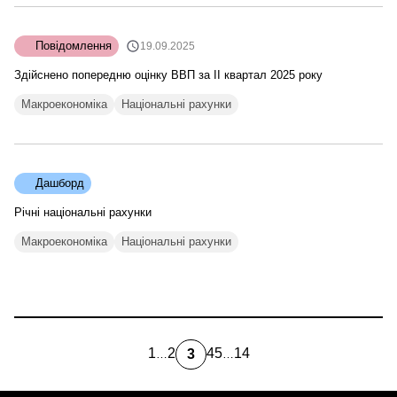
Повідомлення
19.09.2025
Здійснено попередню оцінку ВВП за IІ квартал 2025 року
Макроекономіка
Національні рахунки
Дашборд
Річні національні рахунки
Макроекономіка
Національні рахунки
1
2
4
5
14
3
…
…
first
Page
Page
Page
Остання
Поточна
page
сторінка
сторінка