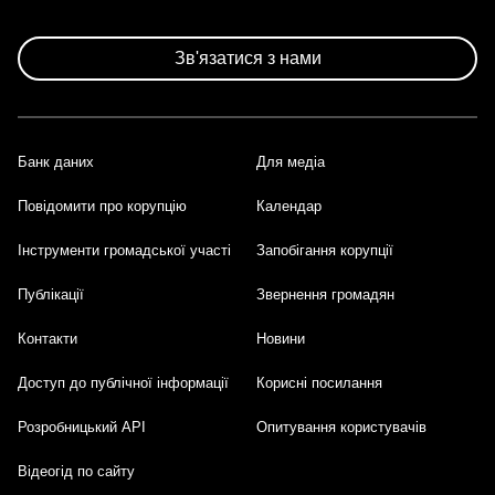
Розбивка
на
сторінки
Зв'язатися з нами
Банк даних
Для медіа
Footer
Повідомити про корупцію
Календар
Інструменти громадської участі
Запобігання корупції
Публікації
Звернення громадян
Контакти
Новини
Доступ до публічної інформації
Корисні посилання
Розробницький API
Опитування користувачів
Відеогід по сайту