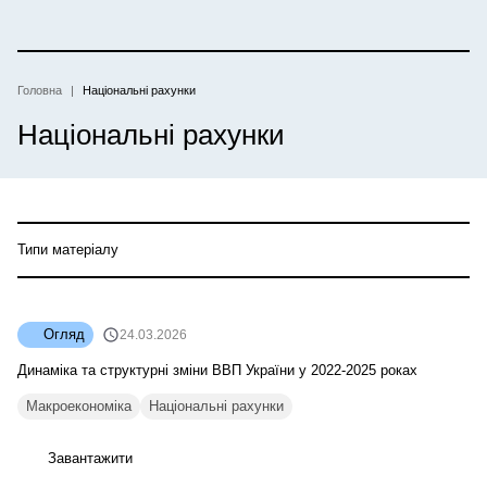
Перейти
до
основного
вмісту
Головна
Національні рахунки
Рядок
Національні рахунки
навіґації
Типи матеріалу
Огляд
24.03.2026
Динаміка та структурні зміни ВВП України у 2022-2025 роках
Макроекономіка
Національні рахунки
Завантажити