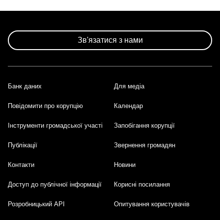
Зв'язатися з нами
Банк даних
Для медіа
Footer
Повідомити про корупцію
Календар
Інструменти громадської участі
Запобігання корупції
Публікації
Звернення громадян
Контакти
Новини
Доступ до публічної інформації
Корисні посилання
Розробницький API
Опитування користувачів