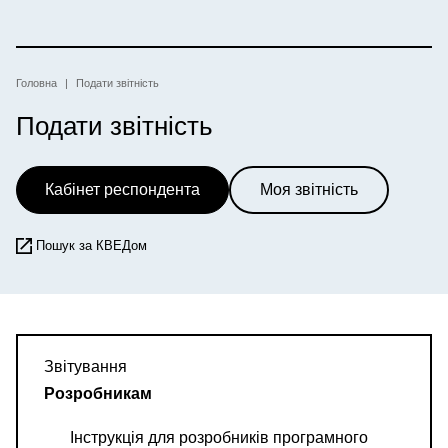
Перейти
до
основного
вмісту
Рядок
Головна
Подати звітність
Подати звітність
навіґації
Кабінет респондента
Моя звітність
Пошук за КВЕДом
Звітування
Розробникам
Інструкція для розробників програмного