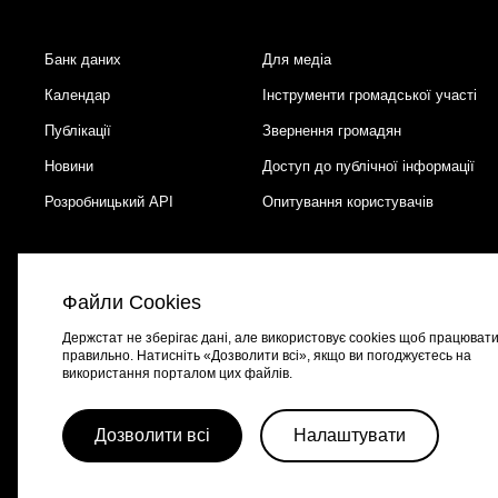
Банк даних
Для медіа
Footer
Календар
Інструменти громадської участі
Публікації
Звернення громадян
Новини
Доступ до публічної інформації
Розробницький API
Опитування користувачів
Файли Cookies
Держстат не зберігає дані, але використовує cookies щоб працюват
правильно. Натисніть «Дозволити всі», якщо ви погоджуєтесь на
використання порталом цих файлів.
Портал створено за підтримки швейцарсько-української програми
EGA
Дозволити всі
Налаштувати
© 2026 Весь контент доступний за ліцензією
Creative Commons Attributio