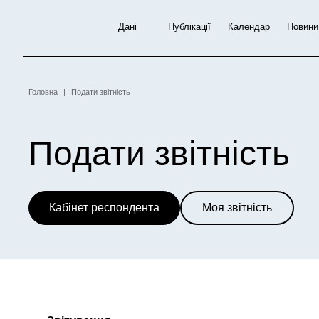
Перейти
до
Дані
Публікації
Календар
Новини
основного
вмісту
Рядок
Головна
Подати звітність
навіґації
Подати звітність
Кабінет респондента
Моя звітність