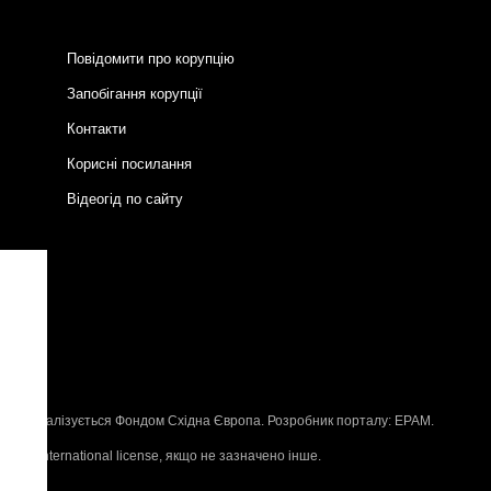
Повідомити про корупцію
Запобігання корупції
Контакти
Корисні посилання
Відеогід по сайту
и
P
, що реалізується
Фондом Східна Європа
. Розробник порталу:
EPAM
.
n 4.0 International license
, якщо не зазначено інше.