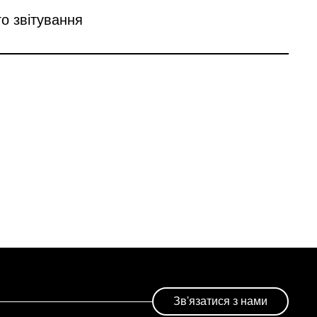
го звітування
Зв'язатися з нами