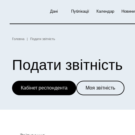
Перейти
до
Дані
Публікації
Календар
Новини
основного
вмісту
Рядок
Головна
Подати звітність
навіґації
Подати звітність
Кабінет респондента
Моя звітність