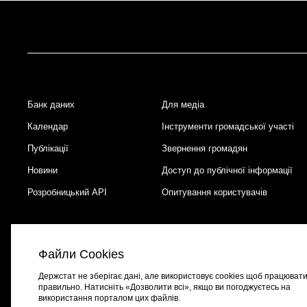
Банк даних
Для медіа
Footer
Календар
Інструменти громадської участі
Публікації
Звернення громадян
Новини
Доступ до публічної інформації
Розробницький API
Опитування користувачів
Файли Cookies
Держстат не зберігає дані, але використовує cookies щоб працюват
правильно. Натисніть «Дозволити всі», якщо ви погоджуєтесь на
використання порталом цих файлів.