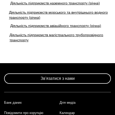
Діяльність підприємств наземного транспорту (річна)
Діяльність підприємств морського та внутрішнього водного
транспорту (річна)
Діяльність підприємств авіаційного транспорту (річна)
Діяльність підприємств магістрального трубопровідного
транспорту
Зв'язатися з нами
Банк даних
Для медіа
Footer
Повідомити про корупцію
Календар