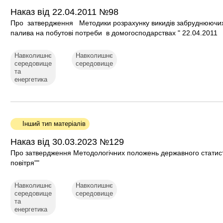
Наказ від 22.04.2011 №98
Про затвердження Методики розрахунку викидів забруднюючих р
палива на побутові потреби в домогосподарствах " 22.04.2011
Навколишнє
Навколишнє
середовище
середовище
та
енергетика
Інший тип матеріалів
Наказ від 30.03.2023 №129
Про затвердження Методологічних положень державного статис
повітря""
Навколишнє
Навколишнє
середовище
середовище
та
енергетика