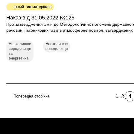
Інший тип матеріалів
Наказ від 31.05.2022 №125
Про затвердження Змін до Методологічних положень державног
речовин і парникових газів в атмосферне повітря, затверджених
Навколишнє
Навколишнє
середовище
середовище
та
енергетика
1
3
4
Попередня сторінка
…
first
Page
По
page
ст
Розбивка
на
сторінки