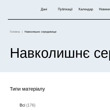
Перейти
до
Дані
Публікації
Календар
Новини
основного
вмісту
Головна
Навколишнє середовище
Рядок
навіґації
Навколишнє с
Типи матеріалу
Всі
(176)