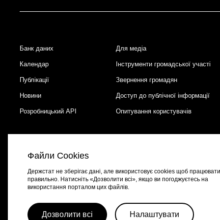
Банк даних
Для медіа
Footer
Календар
Інструменти громадської участі
Публікації
Звернення громадян
Новини
Доступ до публічної інформації
Розробницький API
Опитування користувачів
Файли Cookies
Держстат не зберігає дані, але використовує cookies щоб працюват
правильно. Натисніть «Дозволити всі», якщо ви погоджуєтесь на
використання порталом цих файлів.
Портал створено за підтримки швейцарсько-української програми
EGA
Дозволити всі
Налаштувати