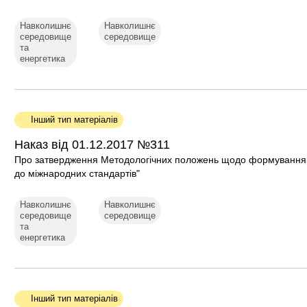
Навколишнє
Навколишнє
середовище
середовище
та
енергетика
Інший тип матеріалів
Наказ від 01.12.2017 №311
Про затвердження Методологічних положень щодо формування т
до міжнародних стандартів"
Навколишнє
Навколишнє
середовище
середовище
та
енергетика
Інший тип матеріалів