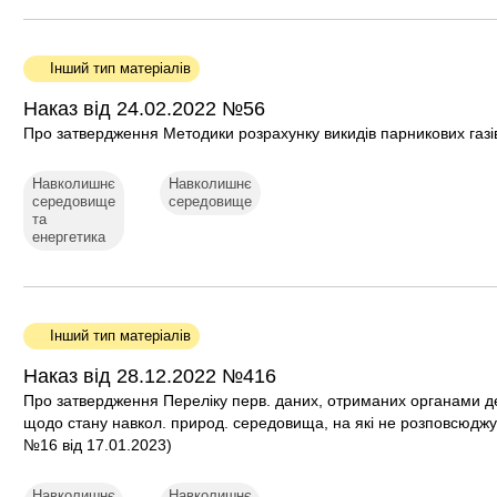
Інший тип матеріалів
Наказ від 24.02.2022 №56
Про затвердження Методики розрахунку викидів парникових газів
Навколишнє
Навколишнє
середовище
середовище
та
енергетика
Інший тип матеріалів
Наказ від 28.12.2022 №416
Про затвердження Переліку перв. даних, отриманих органами де
щодо стану навкол. природ. середовища, на які не розповсюджу
№16 від 17.01.2023)
Навколишнє
Навколишнє