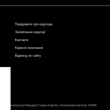
Повідомити про корупцію
Запобігання корупції
Контакти
Корисні посилання
Відеогід по сайту
и
P
, що реалізується
Фондом Східна Європа
. Розробник порталу:
EPAM
.