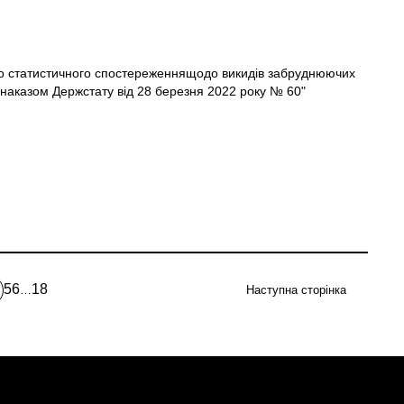
о статистичного спостереженнящодо викидів забруднюючих
 наказом Держстату від 28 березня 2022 року № 60"
5
6
18
…
Наступна сторінка
Page
Page
Остання
точна
сторінка
орінка