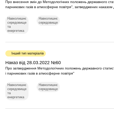
Про внесення змін до Методологічних положень державного ста
парникових газів в атмосферне повітря", затверджених наказом 
Навколишнє
Навколишнє
середовище
середовище
та
енергетика
Інший тип матеріалів
Наказ від 28.03.2022 №60
Про затвердження Методологічних положень державного статис
і парникових газів в атмосферне повітря"
Навколишнє
Навколишнє
середовище
середовище
та
енергетика