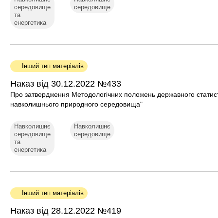
середовище
середовище
та
енергетика
Інший тип матеріалів
Наказ від 30.12.2022 №433
Про затвердження Методологічних положень державного статис
навколишнього природного середовища"
Навколишнє
Навколишнє
середовище
середовище
та
енергетика
Інший тип матеріалів
Наказ від 28.12.2022 №419