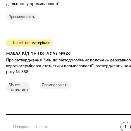
діяльності у промисловості"
Промисловість
Інший тип матеріалів
Наказ від 18.03.2026 №63
Про затвердження Змін до Методологічних положень державного
короткотермінової статистики промисловості", затверджених нак
року № 358
Бізнес-
Промисловість
статистика
1
Попередня сторінка
Пот