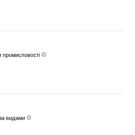
ки
промисловості
 за
видами