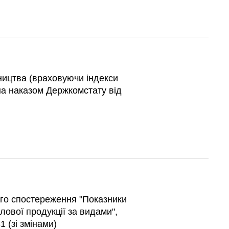
ництва (враховуючи індекси
на наказом Держкомстату від
го спостереження "Показники
ової продукції за видами",
 (зі змінами)