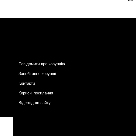
сто
Розбивка
на
сторінки
Повідомити про корупцію
Запобігання корупції
Контакти
Корисні посилання
Відеогід по сайту