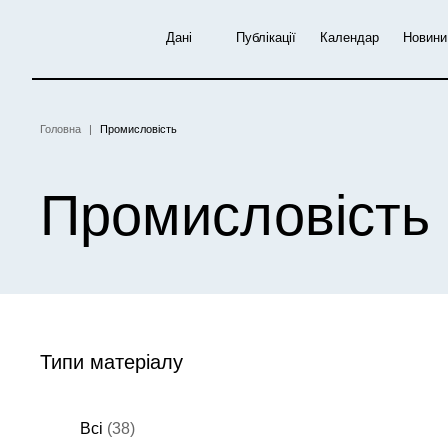
Перейти
до
Дані
Публікації
Календар
Новини
основного
вмісту
Головна
Промисловість
Рядок
навіґації
Промисловість
Типи матеріалу
Всі
(38)