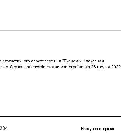
 статистичного спостереження "Економічні показники
азом Державної служби статистики України від 23 грудня 2022
2
3
4
Наступна сторінка
Page
Page
Page
очна