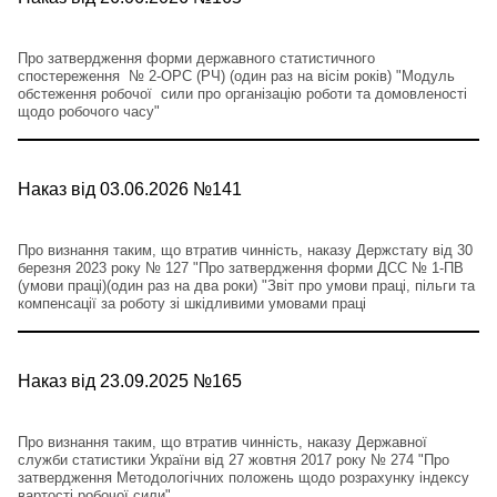
Про затвердження форми державного статистичного
спостереження № 2-ОРС (РЧ) (один раз на вісім років) "Модуль
обстеження робочої сили про організацію роботи та домовленості
щодо робочого часу"
Наказ від 03.06.2026 №141
Про визнання таким, що втратив чинність, наказу Держстату від 30
березня 2023 року № 127 "Про затвердження форми ДСС № 1-ПВ
(умови праці)(один раз на два роки) "Звіт про умови праці, пільги та
компенсації за роботу зі шкідливими умовами праці
Наказ від 23.09.2025 №165
Про визнання таким, що втратив чинність, наказу Державної
служби статистики України від 27 жовтня 2017 року № 274 "Про
затвердження Методологічних положень щодо розрахунку індексу
вартості робочої сили"