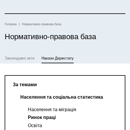
Перейти
до
основного
вмісту
Рядок
Головна
Нормативно-правова база
Нормативно-правова база
навіґації
Законодавчі акти
Накази Держстату
За темами
Населення та соціальна статистика
Населення та міграція
Ринок праці
Освіта