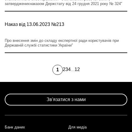
затвердженихнаказом Держстату від 24 грудня 2021 року № 324"
Наказ від 13.06.2023 №213
Про внесення змін до складу експертної ради користувачів при
Державній службі статистики України"
2
3
4
12
1
…
Page
Page
Page
Остання
Поточна
сторінка
сторінка
Зв'язатися з нами
Банк даних
Для медіа
Footer