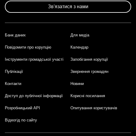
Зв'язатися з нами
Банк даних
Для медіа
Footer
Повідомити про корупцію
Календар
Інструменти громадської участі
Запобігання корупції
Публікації
Звернення громадян
Контакти
Новини
Доступ до публічної інформації
Корисні посилання
Розробницький API
Опитування користувачів
Відеогід по сайту