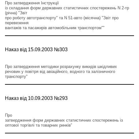
Про затвердження Інструкції
із складання форм державних статистичних спостережень N 2-тр
(річна) "Звіт
про роботу автотранспорту" та N 51-авто (місячна) "Звіт про
перевезення
вантажів та пасажирів автомобільним транспортом""
Наказ від 15.09.2003 №303
Про затвердження методики розрахунку викидів шкідливих
речовин у повітря від авіаційного, водного та залізничного
транспорту"
Наказ від 10.09.2003 №293
Про
затвердження форм державних статистичних спостережень із
оптової торгівлі та товарних ринків”