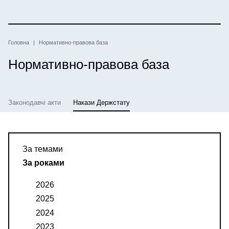
Перейти
до
основного
вмісту
Рядок
Головна
Нормативно-правова база
Нормативно-правова база
навіґації
Законодавчі акти
Накази Держстату
За темами
За роками
2026
2025
2024
2023