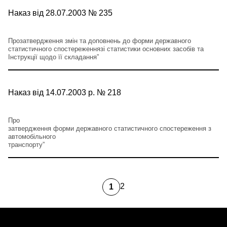
Наказ від 28.07.2003 № 235
Прозатвердження змін та доповнень до форми державного
статистичного спостереженнязі статистики основних засобів та
Інструкції щодо її складання”
Наказ від 14.07.2003 р. № 218
Про
затвердження форми державного статистичного спостереження з
автомобільного
транспорту”
2
1
Page
Поточна
сторінка