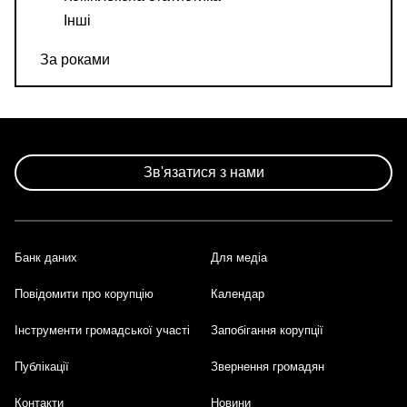
Інші
За роками
Зв'язатися з нами
Банк даних
Для медіа
Footer
Повідомити про корупцію
Календар
Інструменти громадської участі
Запобігання корупції
Публікації
Звернення громадян
Контакти
Новини