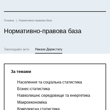
Перейти
до
основного
вмісту
Рядок
Головна
Нормативно-правова база
Нормативно-правова база
навіґації
Законодавчі акти
Накази Держстату
За темами
Населення та соціальна статистика
Бізнес-статистика
Навколишнє середовище та енергетика
Макроекономіка
Комплексна статистика