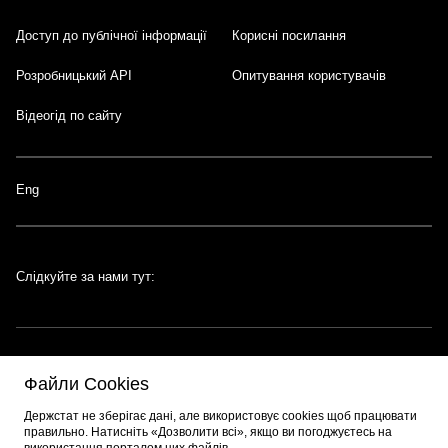
Доступ до публічної інформації
Корисні посилання
Розробницький API
Опитування користувачів
Відеогід по сайту
Eng
Слідкуйте за нами тут:
Файли Cookies
Портал створено за підтримки швейцарсько-української програми
EGAP
,
Держстат не зберігає дані, але використовує cookies щоб працювати
що реалізується
Фондом Східна Європа
. Розробник порталу:
EPAM
.
правильно. Натисніть «Дозволити всі», якщо ви погоджуєтесь на