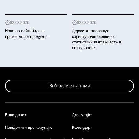
03.08.2026
03.08.2026
Нове на сайті: індекс
Держстат запрошує
промислової продукції
користувачів офіційної
статистики взяти участь в
опитуваннях
Зв'язатися з нами
Банк даних
Для медіа
Footer
Повідомити про корупцію
Календар