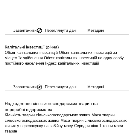
Завантажити
Переглянути дані
Метадані
Капітальні інвестиції
(річна)
Обсяг капітальних інвестицій Обсяг капітальних інвестицій за
місцем їх здійснення Обсяг капітальних інвестицій на одну особу
постійного населення Індекс капітальних інвестицій
Завантажити
Переглянути дані
Метадані
Надходження сільськогосподарських тварин на
переробні
підприємства
Кількість тварин сільськогосподарських живих Маса тварин
сільськогосподарських живих Маса тварин сільськогосподарських
живих у перерахунку на забійну масу Середня ціна 1 тонни маси
тварин