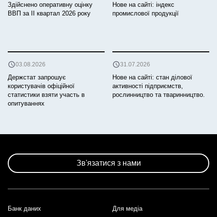
Здійснено оперативну оцінку
Нове на сайті: індекс
ВВП за ІI квартал 2026 року
промислової продукції
03.08.2026
31.07.2026
Держстат запрошує
Нове на сайті: стан ділової
користувачів офіційної
активності підприємств,
статистики взяти участь в
рослинництво та тваринництво.
опитуваннях
Зв'язатися з нами
Банк даних
Для медіа
Footer