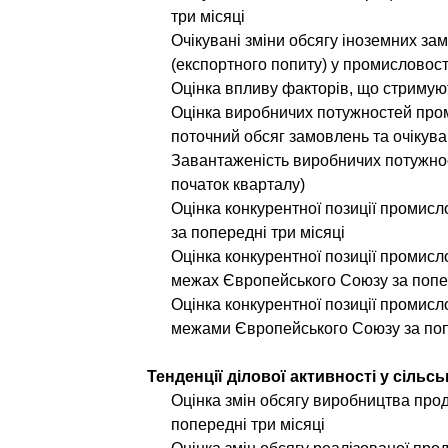
три місяці
Очікувані зміни обсягу іноземних за
(експортного попиту) у промисловості
Оцінка впливу факторів, що стриму
Оцінка виробничих потужностей про
поточний обсяг замовлень та очікуван
Завантаженість виробничих потужно
початок кварталу)
Оцінка конкурентної позиції промис
за попередні три місяці
Оцінка конкурентної позиції промисл
межах Європейського Союзу за попер
Оцінка конкурентної позиції промисл
межами Європейського Союзу за поп
Тенденції ділової активності у сільс
Оцінка змін обсягу виробництва прод
попередні три місяці