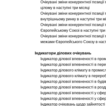
Очікувані зміни конкурентної позиці
цілому в наступні три місяці
Очікувані зміни конкурентної позиці
внутрішньому ринку в наступні три м
Очікувані зміни конкурентної позиці
Європейському Союзі в наступні три 
Очікувані зміни конкурентної позиці
межами Європейського Союзу в насту
Індикатори ділових очікувань
Індикатор ділової впевненості в про
Індикатор ділової впевненості в пер
Індикатор ділового клімату в промис
Індикатор ділового клімату в переро
Індикатор ділової впевненості в буді
Індикатор ділової впевненості в роздр
Індикатор ділової впевненості у сфер
Індикатор ділової впевненості у сфе
Індикатор очікувань щодо зайнятості 