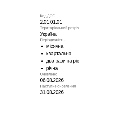
Код ДСС
2.01.01.01
Територіальний розріз
Україна
Періодичність
місячна
квартальна
два рази на рік
річна
Оновлено
06.08.2026
Наступне оновлення
31.08.2026