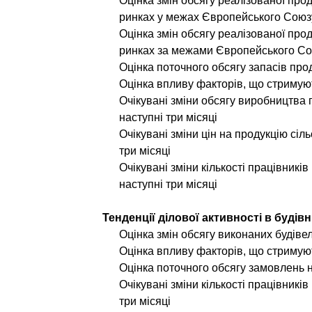
Оцінка змін обсягу реалізованої прод
ринках у межах Європейського Союзу
Оцінка змін обсягу реалізованої прод
ринках за межами Європейського Сою
Оцінка поточного обсягу запасів прод
Оцінка впливу факторів, що стримую
Очікувані зміни обсягу виробництва 
наступні три місяці
Очікувані зміни цін на продукцію сіл
три місяці
Очікувані зміни кількості працівникі
наступні три місяці
Тенденції ділової активності в будів
Оцінка змін обсягу виконаних будівел
Оцінка впливу факторів, що стримуют
Оцінка поточного обсягу замовлень н
Очікувані зміни кількості працівникі
три місяці