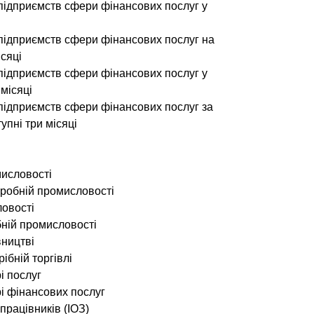
ї підприємств сфери фінансових послуг у
ї підприємств сфери фінансових послуг на
ісяці
ї підприємств сфери фінансових послуг у
місяці
ї підприємств сфери фінансових послуг за
пні три місяці
мисловості
еробній промисловості
ловості
бній промисловості
вництві
ібній торгівлі
і послуг
рі фінансових послуг
працівників (ІОЗ)