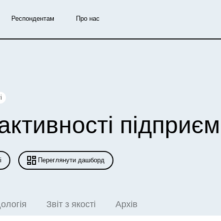
Респондентам
Про нас
і
 активності
підприєм
і
Переглянути дашборд
ологія
Звіт з якості
Архів