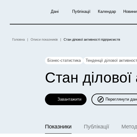
Перейти
до
Дані
Публікації
Календар
Новини
основного
вмісту
Рядок
Головна
Описи показників
Стан ділової активності підприємств
навіґації
Бізнес-статистика
Тенденції ділової активност
Стан ділової
Завантажити
Переглянути дан
Показники
Публікації
Метод
(активна вкладка)